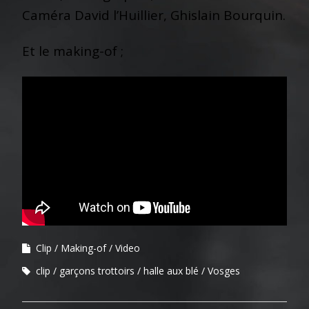
Caméra David l’Huillier, Ghislain Bourquin.
Et le making-of ;
Clip
Making-of
Video
clip
garçons trottoirs
halle aux blé
Vosges