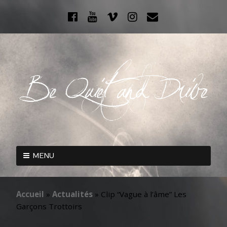
MENU
Accueil
»
Actualités
»
Clip “Vague à l’âme” Les
Garçons Trottoirs